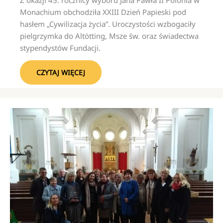
Monachium obchodziła XXIII Dzień Papieski pod
hasłem „Cywilizacja życia”. Uroczystości wzbogaciły
pielgrzymka do Altötting, Msze św. oraz świadectwa
stypendystów Fundacji.
CZYTAJ WIĘCEJ