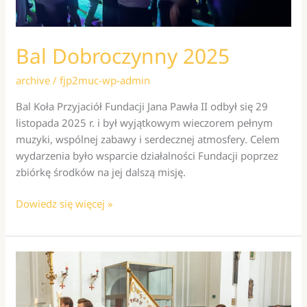
Bal Dobroczynny 2025
archive
/
fjp2muc-wp-admin
Bal Koła Przyjaciół Fundacji Jana Pawła II odbył się 29
listopada 2025 r. i był wyjątkowym wieczorem pełnym
muzyki, wspólnej zabawy i serdecznej atmosfery. Celem
wydarzenia było wsparcie działalności Fundacji poprzez
zbiórkę środków na jej dalszą misję.
Bal
Dowiedz się więcej »
Dobroczynny
2025