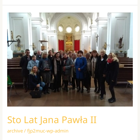
w
Monachium:
Pielgrzymka,
Spotkanie
i
Wdzięczność
Sto Lat Jana Pawła II
archive
/
fjp2muc-wp-admin