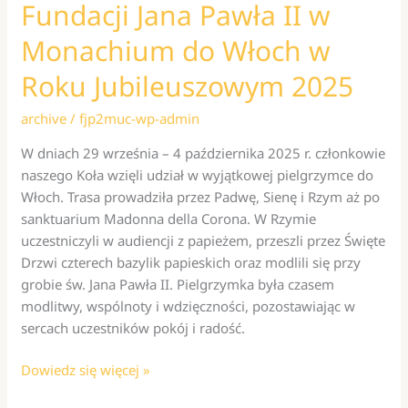
Fundacji Jana Pawła II w
Monachium do Włoch w
Roku Jubileuszowym 2025
archive
/
fjp2muc-wp-admin
W dniach 29 września – 4 października 2025 r. członkowie
naszego Koła wzięli udział w wyjątkowej pielgrzymce do
Włoch. Trasa prowadziła przez Padwę, Sienę i Rzym aż po
sanktuarium Madonna della Corona. W Rzymie
uczestniczyli w audiencji z papieżem, przeszli przez Święte
Drzwi czterech bazylik papieskich oraz modlili się przy
grobie św. Jana Pawła II. Pielgrzymka była czasem
modlitwy, wspólnoty i wdzięczności, pozostawiając w
sercach uczestników pokój i radość.
Pielgrzymka
Dowiedz się więcej »
Koła