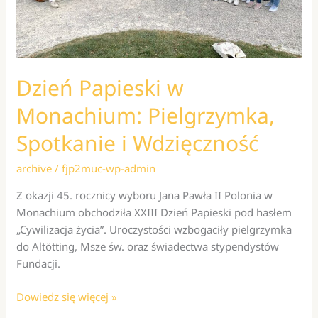
Dzień Papieski w
Monachium: Pielgrzymka,
Spotkanie i Wdzięczność
archive
/
fjp2muc-wp-admin
Z okazji 45. rocznicy wyboru Jana Pawła II Polonia w
Monachium obchodziła XXIII Dzień Papieski pod hasłem
„Cywilizacja życia”. Uroczystości wzbogaciły pielgrzymka
do Altötting, Msze św. oraz świadectwa stypendystów
Fundacji.
Dzień
Dowiedz się więcej »
Papieski