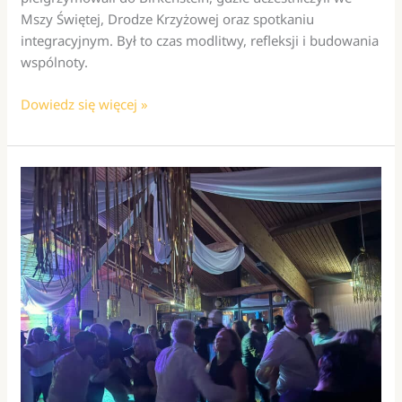
Mszy Świętej, Drodze Krzyżowej oraz spotkaniu
integracyjnym. Był to czas modlitwy, refleksji i budowania
wspólnoty.
Droga
Dowiedz się więcej »
Krzyżowa
z
Kołem
Przyjaciół
Fundacji
Świętego
Jana
Pawła
II