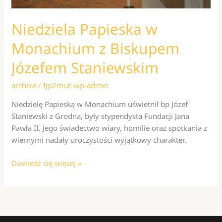
Niedziela Papieska w
Monachium z Biskupem
Józefem Staniewskim
archive
/
fjp2muc-wp-admin
Niedzielę Papieską w Monachium uświetnił bp Józef
Staniewski z Grodna, były stypendysta Fundacji Jana
Pawła II. Jego świadectwo wiary, homilie oraz spotkania z
wiernymi nadały uroczystości wyjątkowy charakter.
Niedziela
Dowiedz się więcej »
Papieska
w
Monachium
z
Biskupem