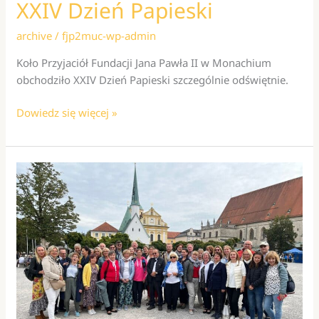
XXIV Dzień Papieski
archive
/
fjp2muc-wp-admin
Koło Przyjaciół Fundacji Jana Pawła II w Monachium
obchodziło XXIV Dzień Papieski szczególnie odświętnie.
XXIV
Dowiedz się więcej »
Dzień
Papieski