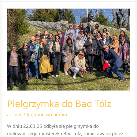
Przyjaciół
Fundacji
Jana
Pawła
II
w
Monachium
do
Włoch
w
Roku
Jubileuszowym
2025
Pielgrzymka do Bad Tölz
archive
/
fjp2muc-wp-admin
W dniu 22.03.25 odbyła się pielgrzymka do
malowniczego miasteczka Bad Tölz, zainicjowana przez