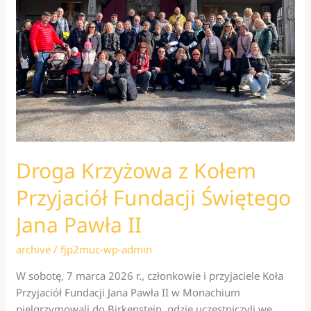
Droga Krzyżowa z Kołem
Przyjaciół Fundacji Świętego
Jana Pawła II
archive
/
fjp2muc-wp-admin
W sobotę, 7 marca 2026 r., członkowie i przyjaciele Koła
Przyjaciół Fundacji Jana Pawła II w Monachium
pielgrzymowali do Birkenstein, gdzie uczestniczyli we