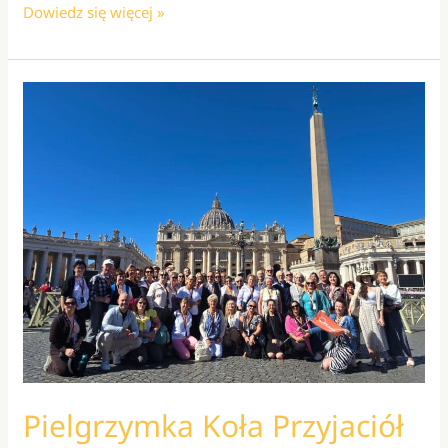
XXV
Dowiedz się więcej »
Niedziela
Papieska
w
Roku
Jubileuszowym
2025
Pielgrzymka Koła Przyjaciół