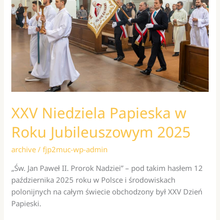
XXV Niedziela Papieska w
Roku Jubileuszowym 2025
archive
/
fjp2muc-wp-admin
„Św. Jan Paweł II. Prorok Nadziei” – pod takim hasłem 12
października 2025 roku w Polsce i środowiskach
polonijnych na całym świecie obchodzony był XXV Dzień
Papieski.