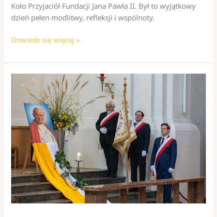
Koło Przyjaciół Fundacji Jana Pawła II. Był to wyjątkowy
dzień pełen modlitwy, refleksji i wspólnoty.
Pielgrzymka
Dowiedz się więcej »
do
Bad
Tölz